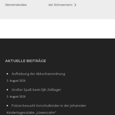
Gemeinderates
der Schneemann
AKTUELLE BEITRÄGE
Aufhebung der Abkochanordnung
3. August 2026
Großer Spaß beim DJK-Zeltlager
3. August 2026
Polizei besucht Vorschulkinder in der Johanniter
Kindertagesstätte „Löwenzahn“