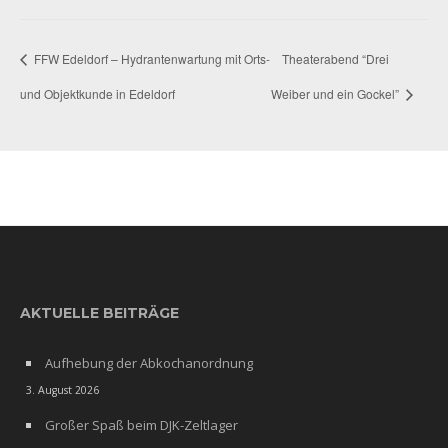
FFW Edeldorf – Hydrantenwartung mit Orts-
Theaterabend “Drei
und Objektkunde in Edeldorf
Weiber und ein Gockel”
AKTUELLE BEITRÄGE
Aufhebung der Abkochanordnung
3. August 2026
Großer Spaß beim DJK-Zeltlager