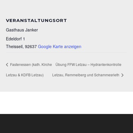
VERANSTALTUNGSORT
Gasthaus Janker
Edeldorf 1
Theisseil
,
92637
Google Karte anzeigen
Fastenessen (kath. Kirche
Übung FFW Letzau – Hydrantenkontrolle
Letzau & KDFB Letzau)
Letzau, Remmelberg und Schammesrieth