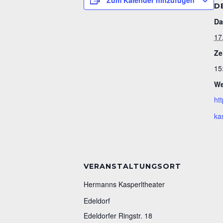
Zum Kalender hinzufügen
D
Da
17
Ze
15
We
ht
ka
VERANSTALTUNGSORT
Hermanns Kasperltheater
Edeldorf
Edeldorfer Ringstr. 18