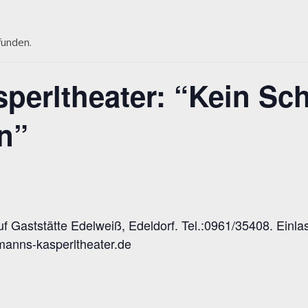
funden.
erltheater: “Kein Sch
n”
f Gaststätte Edelweiß, Edeldorf. Tel.:0961/35408. Einlass
manns-kasperltheater.de