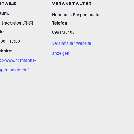
ETAILS
VERANSTALTER
tum:
Hermanns Kasperltheater
. Dezember, 2023
Telefon
it:
0961/35408
:00 - 17:00
Veranstalter-Website
bsite:
anzeigen
tp://www.hermanns-
sperltheater.de/