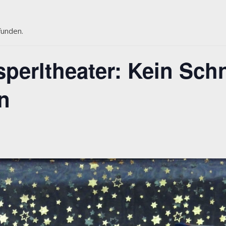
funden.
erltheater: Kein Schn
n