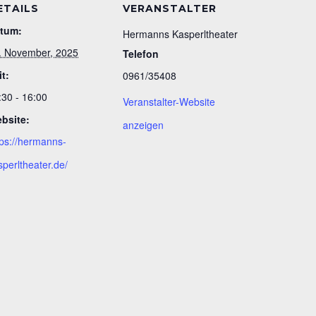
ETAILS
VERANSTALTER
tum:
Hermanns Kasperltheater
. November, 2025
Telefon
it:
0961/35408
:30 - 16:00
Veranstalter-Website
bsite:
anzeigen
tps://hermanns-
sperltheater.de/