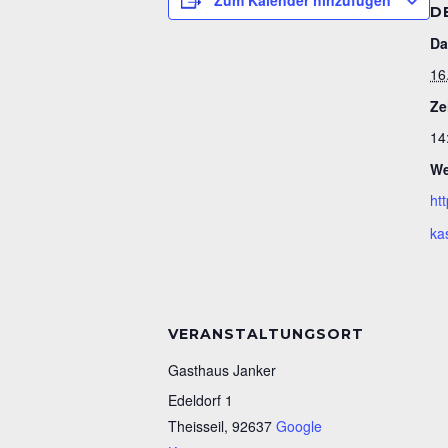
Zum Kalender hinzufügen
D
Da
16
Ze
14
We
ht
ka
VERANSTALTUNGSORT
Gasthaus Janker
Edeldorf 1
Theisseil
,
92637
Google