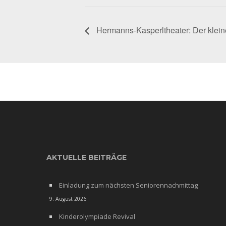
Hermanns-Kasperltheater: Der klein
AKTUELLE BEITRÄGE
Einladung zum nächsten Seniorennachmittag
9. August 2026
Kinderolympiade Revival