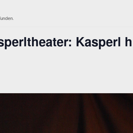
funden.
erltheater: Kasperl hi