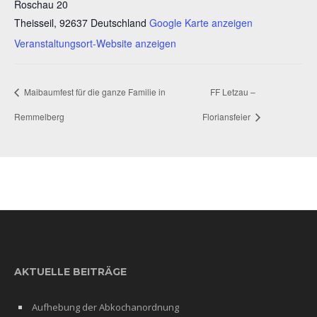
Roschau 20
Theisseil
,
92637
Deutschland
Google Karte anzeigen
Veranstaltungsort-Website anzeigen
Maibaumfest für die ganze Familie in
FF Letzau –
Remmelberg
Floriansfeier
AKTUELLE BEITRÄGE
Aufhebung der Abkochanordnung