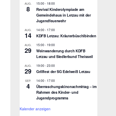
15:00
-
18:00
AUG.
8
Revival Kinderolympiade am
Gemeindehaus in Letzau mit der
Jugendfeuerwehr
14:00
-
17:00
AUG.
14
KDFB Letzau: Kräuterbüschlbinden
15:00
-
19:00
AUG.
29
Weinwanderung durch KDFB
Letzau und Siedlerbund Theisseil
19:00
-
23:00
AUG.
29
Grillfest der SG Edelweiß Letzau
14:00
-
17:00
SEP.
4
Überraschungskinonachmittag – im
Rahmen des Kinder- und
Jugendprogramms
Kalender anzeigen